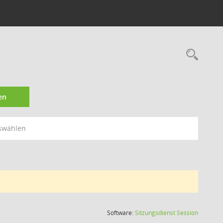
Rec
en
swählen
(Wird in
Software:
Sitzungsdienst
Session