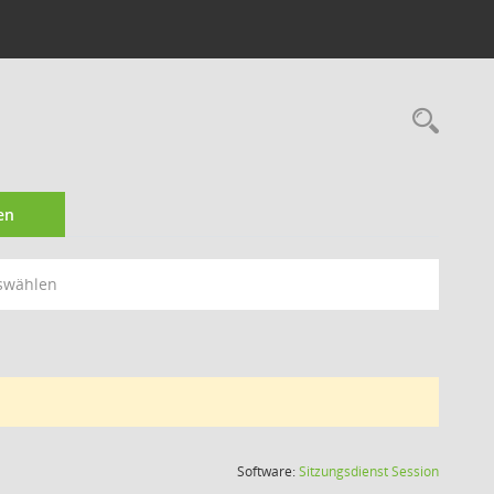
Rec
en
swählen
(Wird in
Software:
Sitzungsdienst
Session