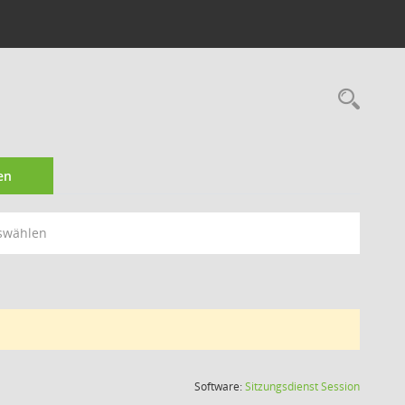
Rec
en
swählen
(Wird in
Software:
Sitzungsdienst
Session