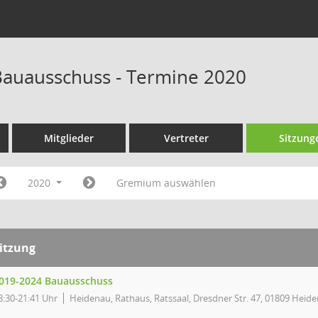
auausschuss - Termine 2020
Mitglieder
Vertreter
Sitzung
2020
Gremium auswählen
itzung
019-2024 Bauausschuss
8:30-21:41 Uhr
Heidenau, Rathaus, Ratssaal, Dresdner Str. 47, 01809 Heid