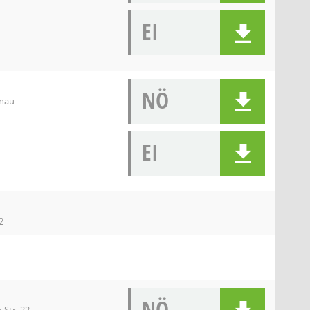
EI
NÖ
enau
EI
2
NÖ