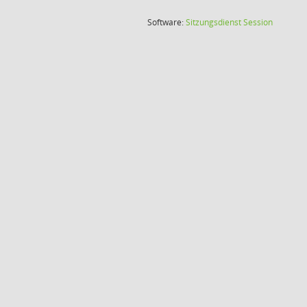
(Wird in
Software:
Sitzungsdienst
Session