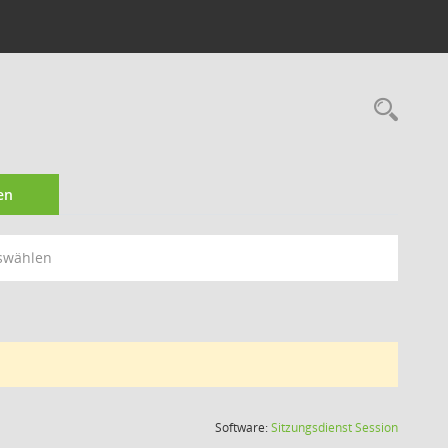
Rec
en
swählen
(Wird in
Software:
Sitzungsdienst
Session