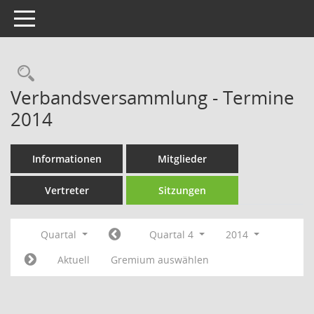
Toggle navigation
Rechercheauswahl
Verbandsversammlung - Termine
2014
Informationen
Mitglieder
Vertreter
Sitzungen
Quartal
Quartal 4
2014
Aktuell
Gremium auswählen