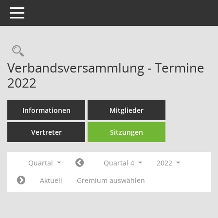
Toggle navigation
Rechercheauswahl
Verbandsversammlung - Termine
2022
Informationen
Mitglieder
Vertreter
Sitzungen
Quartal
Quartal 4
2022
Aktuell
Gremium auswählen