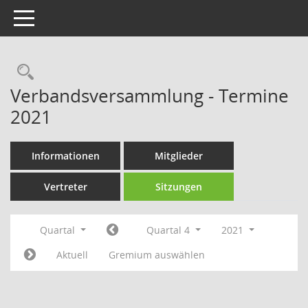
Toggle navigation
Rechercheauswahl
Verbandsversammlung - Termine
2021
Informationen
Mitglieder
Vertreter
Sitzungen
Quartal
Quartal 4
2021
Aktuell
Gremium auswählen