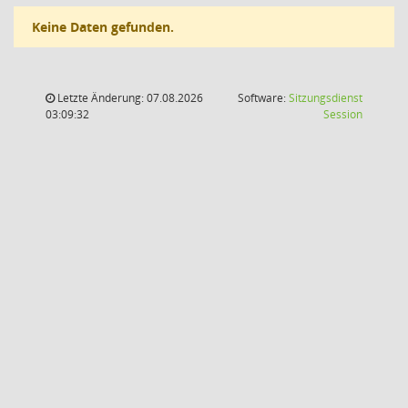
Keine Daten gefunden.
Letzte Änderung: 07.08.2026
Software:
Sitzungsdienst
(Wird in
03:09:32
Session