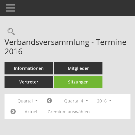
Toggle navigation
Rechercheauswahl
Verbandsversammlung - Termine
2016
Informationen
Mitglieder
Vertreter
Sitzungen
Quartal
Quartal 4
2016
Aktuell
Gremium auswählen