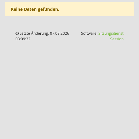
Keine Daten gefunden.
Letzte Änderung: 07.08.2026
Software:
Sitzungsdienst
(Wird in
03:09:32
Session