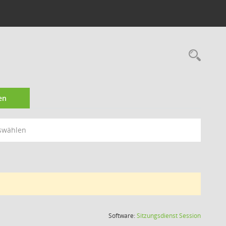
Rec
en
swählen
(Wird in
Software:
Sitzungsdienst
Session