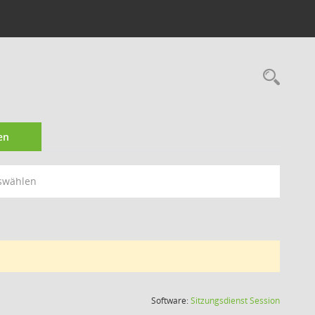
Rec
en
swählen
(Wird in
Software:
Sitzungsdienst
Session