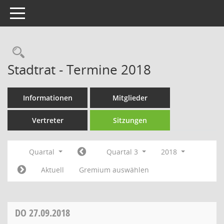
Toggle navigation
Rechercheauswahl
Stadtrat - Termine 2018
Informationen
Mitglieder
Vertreter
Sitzungen
Quartal
Quartal 3
2018
Aktuell
Gremium auswählen
DO
27.09.2018