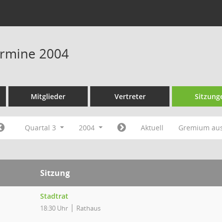
Termine 2004
Mitglieder
Vertreter
Sitzung
Quartal 3
2004
Aktuell
Gremium au
Sitzung
Stadtrat
18:30 Uhr
Rathaus