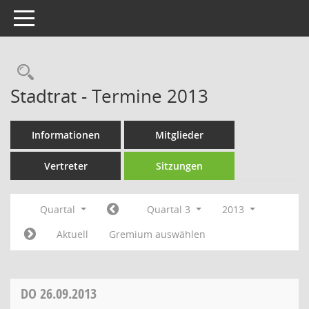
Toggle navigation
Rechercheauswahl
Stadtrat - Termine 2013
Informationen
Mitglieder
Vertreter
Sitzungen
Quartal
Quartal 3
2013
Aktuell
Gremium auswählen
DO
26.09.2013