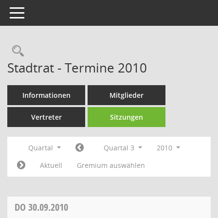
Toggle navigation
Rechercheauswahl
Stadtrat - Termine 2010
Informationen
Mitglieder
Vertreter
Sitzungen
Quartal
Quartal 3
2010
Aktuell
Gremium auswählen
DO
30.09.2010