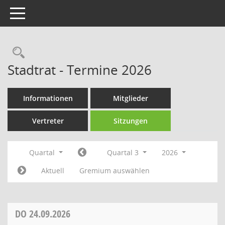
Toggle navigation
Rechercheauswahl
Stadtrat - Termine 2026
Informationen
Mitglieder
Vertreter
Sitzungen
Quartal
Quartal 3
2026
Aktuell
Gremium auswählen
DO
24.09.2026