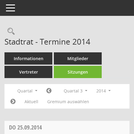
Toggle navigation
Rechercheauswahl
Stadtrat - Termine 2014
Informationen
Mitglieder
Vertreter
Sitzungen
Quartal
Quartal 3
2014
Aktuell
Gremium auswählen
DO
25.09.2014