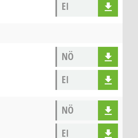
EI
NÖ
EI
NÖ
EI