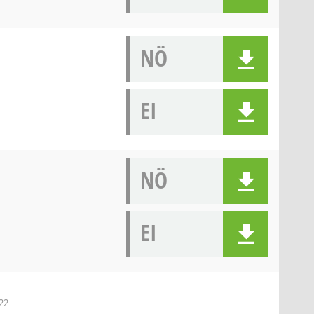
NÖ
EI
NÖ
EI
 22