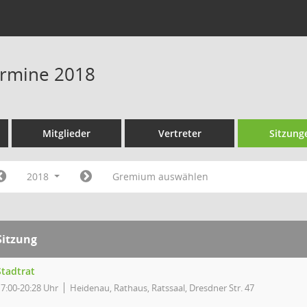
Termine 2018
Mitglieder
Vertreter
Sitzung
2018
Gremium auswählen
Sitzung
Stadtrat
17:00-20:28 Uhr
Heidenau, Rathaus, Ratssaal, Dresdner Str. 47