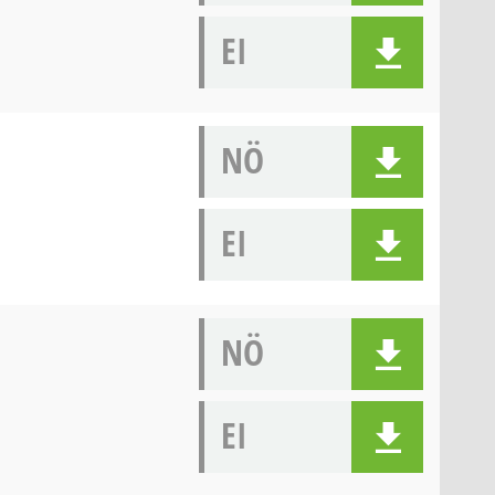
EI
NÖ
EI
NÖ
EI