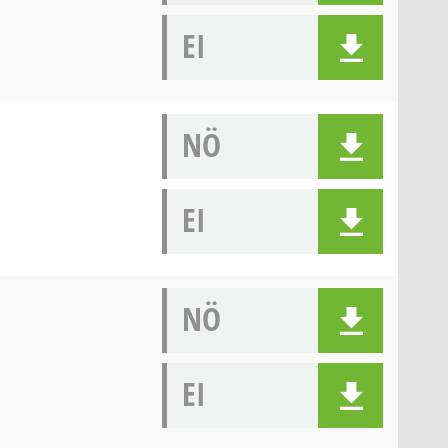
EI
NÖ
EI
NÖ
EI