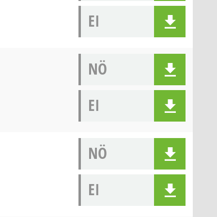
EI
NÖ
EI
NÖ
EI