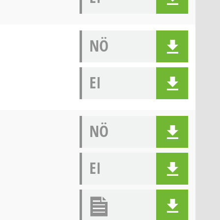
NÖ
EI
NÖ
EI