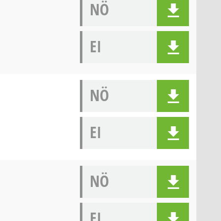
NÖ
EI
NÖ
EI
NÖ
EI