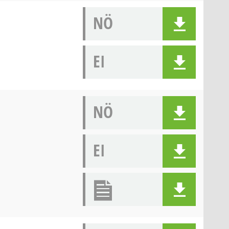
NÖ
EI
NÖ
EI