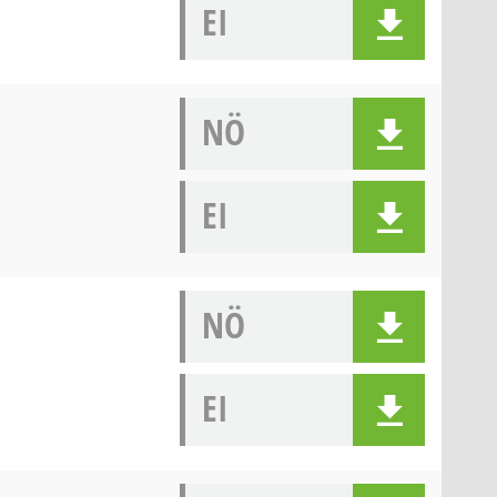
EI
NÖ
EI
NÖ
EI