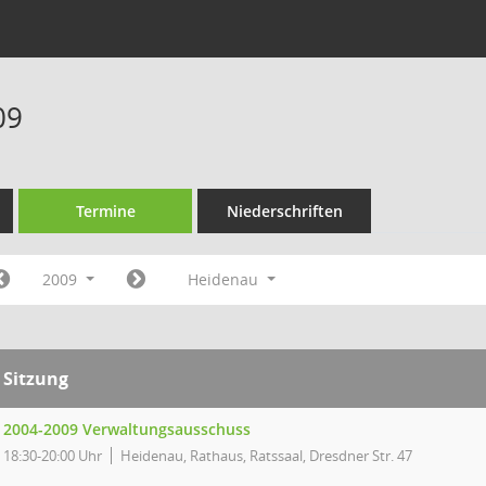
09
Termine
Niederschriften
2009
Heidenau
Sitzung
2004-2009 Verwaltungsausschuss
18:30-20:00 Uhr
Heidenau, Rathaus, Ratssaal, Dresdner Str. 47