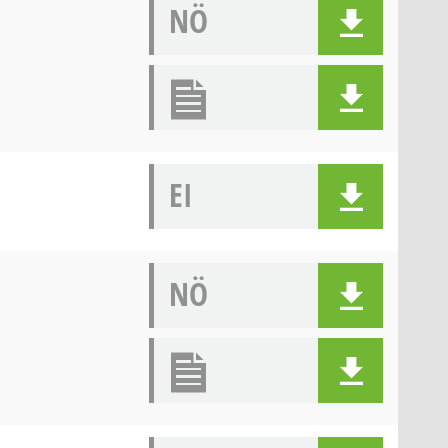
NÖ
EI
NÖ