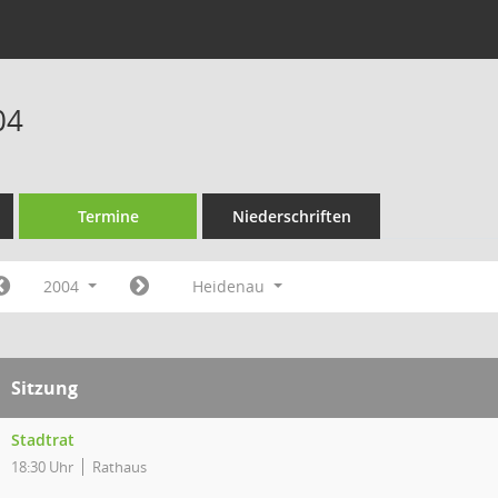
04
Termine
Niederschriften
2004
Heidenau
Sitzung
Stadtrat
18:30 Uhr
Rathaus