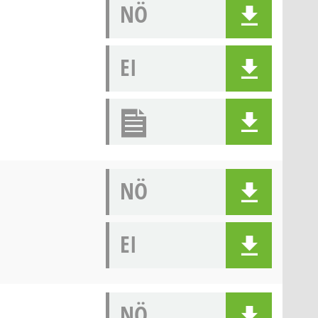
NÖ
EI
NÖ
EI
NÖ