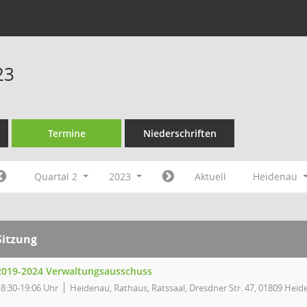
23
Termine
Niederschriften
Quartal 2
2023
Aktuell
Heidenau
Sitzung
2019-2024 Verwaltungsausschuss
18:30-19:06 Uhr
Heidenau, Rathaus, Ratssaal, Dresdner Str. 47, 01809 Hei