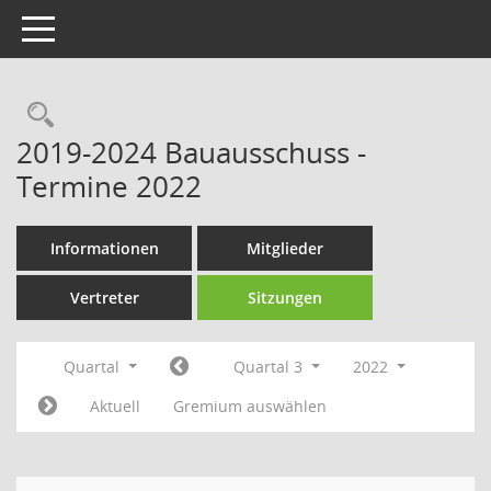
Toggle navigation
Rechercheauswahl
2019-2024 Bauausschuss -
Termine 2022
Informationen
Mitglieder
Vertreter
Sitzungen
Quartal
Quartal 3
2022
Aktuell
Gremium auswählen