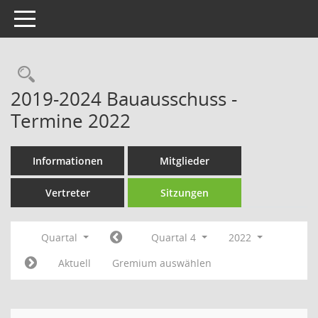
Toggle navigation
Rechercheauswahl
2019-2024 Bauausschuss -
Termine 2022
Informationen
Mitglieder
Vertreter
Sitzungen
Quartal
Quartal 4
2022
Aktuell
Gremium auswählen