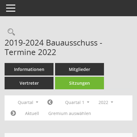
Toggle navigation
Rechercheauswahl
2019-2024 Bauausschuss -
Termine 2022
Informationen
Mitglieder
Vertreter
Sitzungen
Quartal
Quartal 1
2022
Aktuell
Gremium auswählen