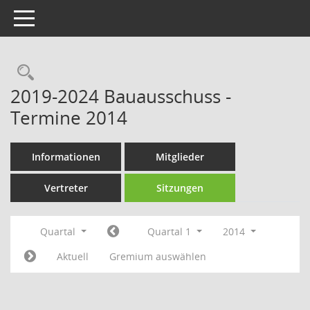
Toggle navigation
Rechercheauswahl
2019-2024 Bauausschuss -
Termine 2014
Informationen
Mitglieder
Vertreter
Sitzungen
Quartal
Quartal 1
2014
Aktuell
Gremium auswählen