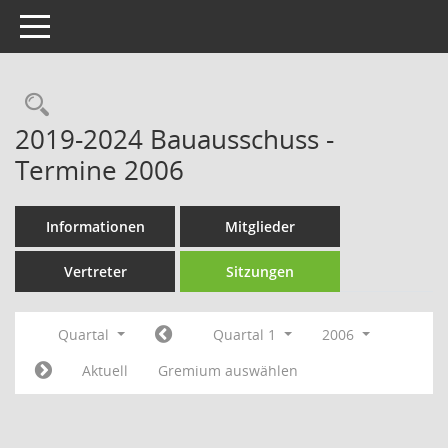
Toggle navigation
Rechercheauswahl
2019-2024 Bauausschuss -
Termine 2006
Informationen
Mitglieder
Vertreter
Sitzungen
Quartal
Quartal 1
2006
Aktuell
Gremium auswählen