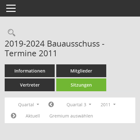
Toggle navigation
Rechercheauswahl
2019-2024 Bauausschuss -
Termine 2011
Informationen
Mitglieder
Vertreter
Sitzungen
Quartal
Quartal 3
2011
Aktuell
Gremium auswählen