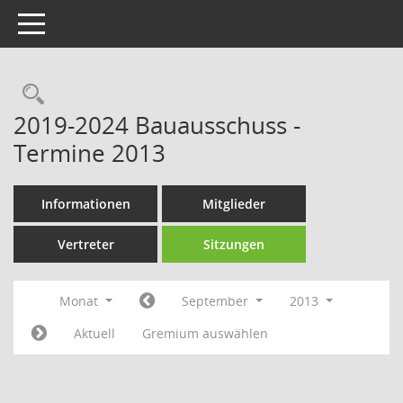
Toggle navigation
Rechercheauswahl
2019-2024 Bauausschuss -
Termine 2013
Informationen
Mitglieder
Vertreter
Sitzungen
Monat
September
2013
Aktuell
Gremium auswählen