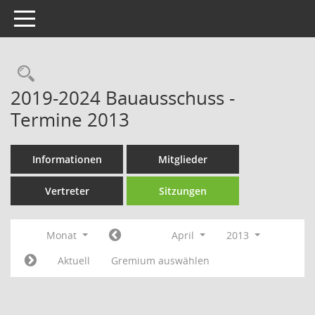
Toggle navigation
Rechercheauswahl
2019-2024 Bauausschuss -
Termine 2013
Informationen
Mitglieder
Vertreter
Sitzungen
Monat
April
2013
Aktuell
Gremium auswählen