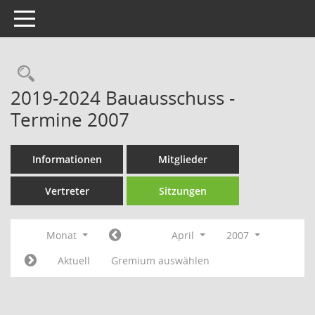
Toggle navigation
Rechercheauswahl
2019-2024 Bauausschuss -
Termine 2007
Informationen
Mitglieder
Vertreter
Sitzungen
Monat
April
2007
Aktuell
Gremium auswählen