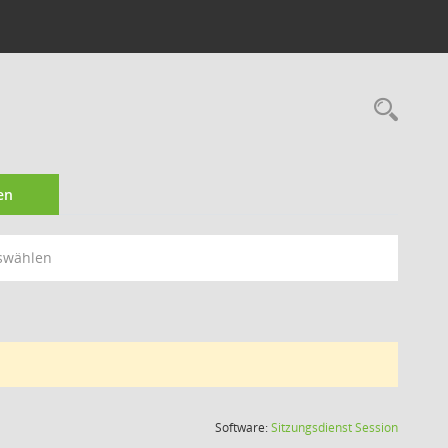
Rec
en
swählen
(Wird in
Software:
Sitzungsdienst
Session