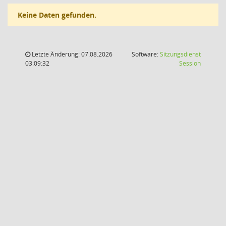
Keine Daten gefunden.
Letzte Änderung: 07.08.2026
Software:
Sitzungsdienst
(Wird in
03:09:32
Session