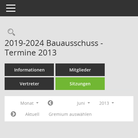
Toggle navigation
Rechercheauswahl
2019-2024 Bauausschuss -
Termine 2013
Informationen
Mitglieder
Vertreter
Sitzungen
Monat
Juni
2013
Aktuell
Gremium auswählen