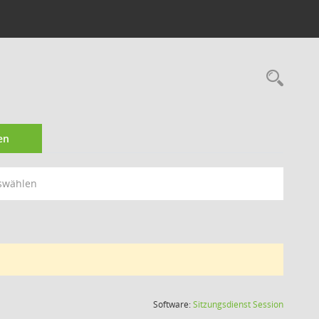
Rec
en
swählen
(Wird in
Software:
Sitzungsdienst
Session