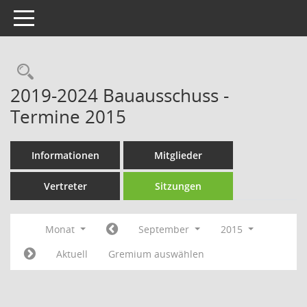
Toggle navigation
Rechercheauswahl
2019-2024 Bauausschuss -
Termine 2015
Informationen
Mitglieder
Vertreter
Sitzungen
Monat
September
2015
Aktuell
Gremium auswählen