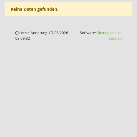
Keine Daten gefunden.
Letzte Änderung: 07.08.2026
Software:
Sitzungsdienst
(Wird in
03:09:32
Session