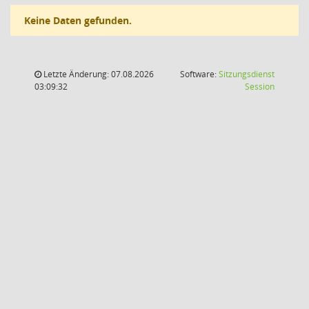
Keine Daten gefunden.
Letzte Änderung: 07.08.2026
Software:
Sitzungsdienst
(Wird in
03:09:32
Session