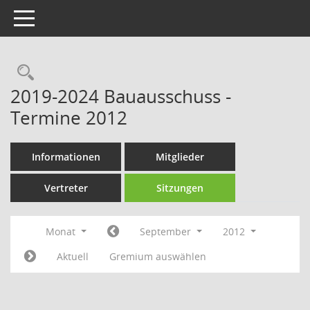
Toggle navigation
Rechercheauswahl
2019-2024 Bauausschuss -
Termine 2012
Informationen
Mitglieder
Vertreter
Sitzungen
Monat
September
2012
Aktuell
Gremium auswählen