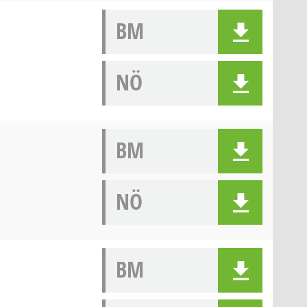
BM
NÖ
BM
NÖ
BM