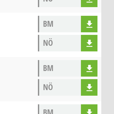
BM
NÖ
BM
NÖ
BM