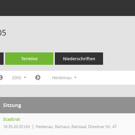
05
Termine
Niederschriften
2005
Heidenau
Sitzung
Stadtrat
18:35-20:20 Uhr
Heidenau, Rathaus, Ratssaal, Dresdner Str. 47