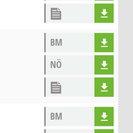
BM
NÖ
BM