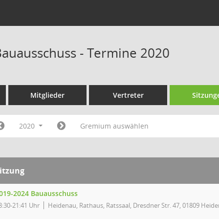
auausschuss - Termine 2020
Mitglieder
Vertreter
Sitzung
2020
Gremium auswählen
itzung
019-2024 Bauausschuss
8:30-21:41 Uhr
Heidenau, Rathaus, Ratssaal, Dresdner Str. 47, 01809 Heid