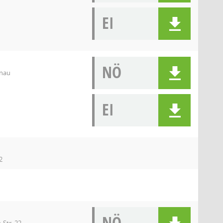
EI
NÖ
enau
EI
2
NÖ