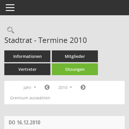
Toggle navigation
Rechercheauswahl
Stadtrat - Termine 2010
Informationen
Mitglieder
Vertreter
Sitzungen
Jahr
2010
Gremium auswählen
DO
16.12.2010