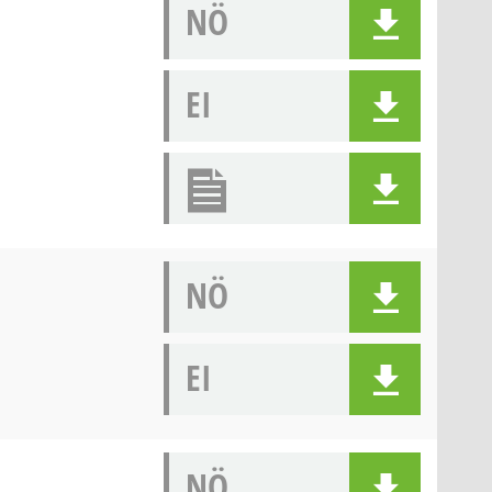
NÖ
EI
NÖ
EI
NÖ