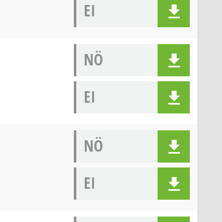
EI
NÖ
EI
NÖ
EI