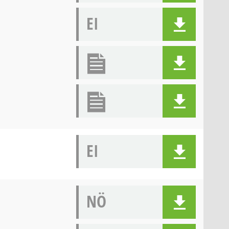
EI
EI
NÖ