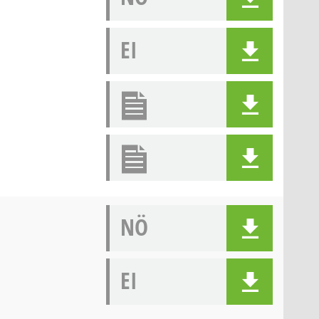
EI
NÖ
EI