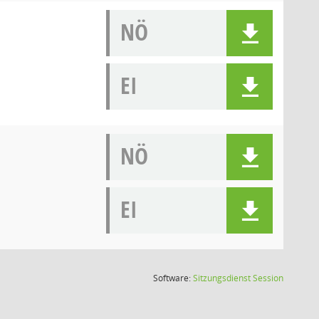
NÖ
EI
NÖ
EI
(Wird in
Software:
Sitzungsdienst
Session