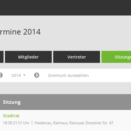
Termine 2014
Mitglieder
Vertreter
Sitzung
2014
Gremium auswählen
Sitzung
Stadtrat
18:30-21:51 Uhr
Heidenau, Rathaus, Ratssaal, Dresdner Str. 47