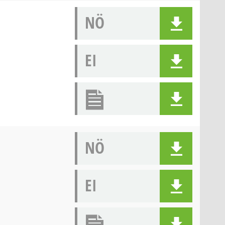
NÖ
EI
NÖ
EI