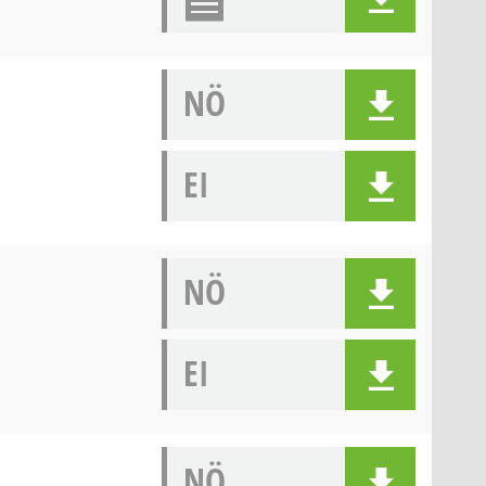
NÖ
EI
NÖ
EI
NÖ