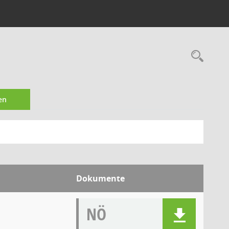
Rec
en
Dokumente
NÖ