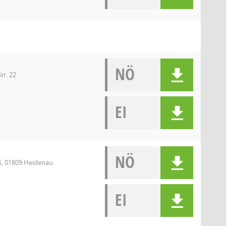
NÖ
tr. 22
EI
NÖ
6, 01809 Heidenau
EI