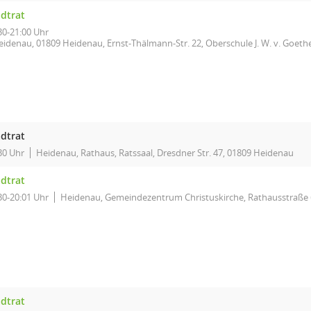
adtrat
30-21:00 Uhr
eidenau, 01809 Heidenau, Ernst-Thälmann-Str. 22, Oberschule J. W. v. Goethe
adtrat
30 Uhr
Heidenau, Rathaus, Ratssaal, Dresdner Str. 47, 01809 Heidenau
adtrat
30-20:01 Uhr
Heidenau, Gemeindezentrum Christuskirche, Rathausstraße 
adtrat