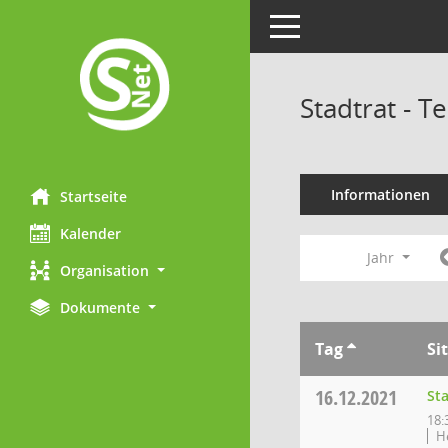
Toggle navigation
Stadtrat - 
Informationen
Startseite
Kalender
Jahr
Organisation
Dokumente
Tag
Si
16.12.2021
St
18:
H