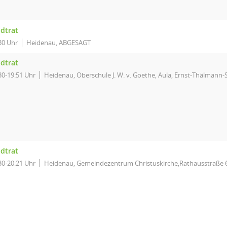
adtrat
30 Uhr
Heidenau, ABGESAGT
adtrat
30-19:51 Uhr
Heidenau, Oberschule J. W. v. Goethe, Aula, Ernst-Thälmann-S
adtrat
30-20:21 Uhr
Heidenau, Gemeindezentrum Christuskirche,Rathausstraße 