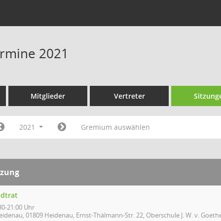
Termine 2021
Mitglieder
Vertreter
Sitzung
2021
Gremium auswählen
tzung
adtrat
30-21:00 Uhr
eidenau, 01809 Heidenau, Ernst-Thälmann-Str. 22, Oberschule J. W. v. Goethe