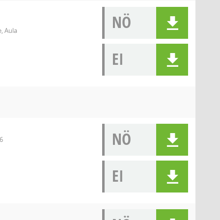
NÖ
, Aula
EI
NÖ
6
EI