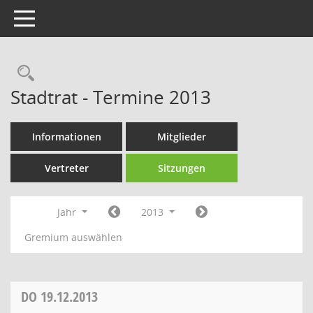
Toggle navigation
Rechercheauswahl
Stadtrat - Termine 2013
Informationen
Mitglieder
Vertreter
Sitzungen
Jahr
2013
Gremium auswählen
DO
19.12.2013