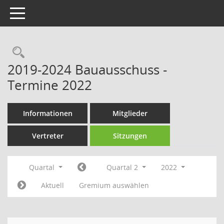
Toggle navigation
Rechercheauswahl
2019-2024 Bauausschuss -
Termine 2022
Informationen
Mitglieder
Vertreter
Sitzungen
Quartal
Quartal 2
2022
Aktuell
Gremium auswählen