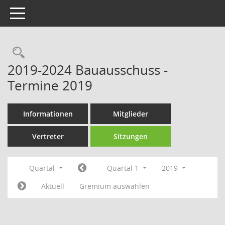
Toggle navigation
Rechercheauswahl
2019-2024 Bauausschuss -
Termine 2019
Informationen
Mitglieder
Vertreter
Sitzungen
Quartal
Quartal 1
2019
Aktuell
Gremium auswählen