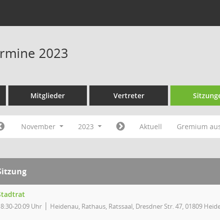
Termine 2023
Mitglieder
Vertreter
Sitzung
November
2023
Aktuell
Gremium au
Sitzung
Stadtrat
18:30-20:09 Uhr
Heidenau, Rathaus, Ratssaal, Dresdner Str. 47, 01809 Hei