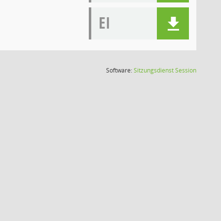
EI
(Wird in
Software:
Sitzungsdienst
Session