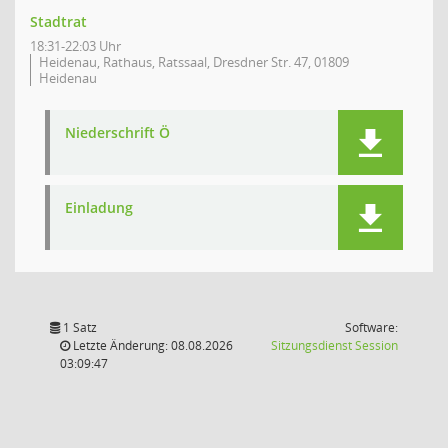
Stadtrat
18:31-22:03 Uhr
Heidenau, Rathaus, Ratssaal, Dresdner Str. 47, 01809
Heidenau
Niederschrift Ö
Einladung
1 Satz
Software:
(Wird in
Letzte Änderung: 08.08.2026
Sitzungsdienst
Session
03:09:47