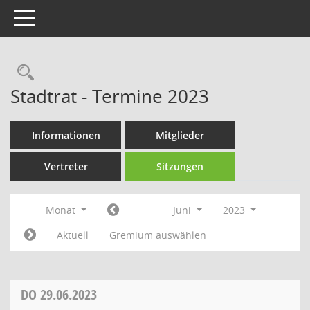
Toggle navigation
Rechercheauswahl
Stadtrat - Termine 2023
Informationen
Mitglieder
Vertreter
Sitzungen
Monat
Juni
2023
Aktuell
Gremium auswählen
DO
29.06.2023