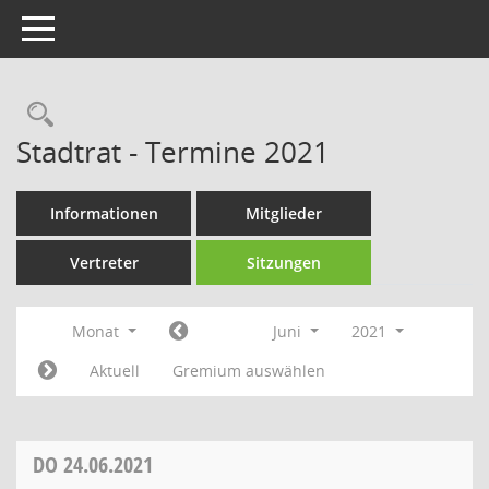
Toggle navigation
Rechercheauswahl
Stadtrat - Termine 2021
Informationen
Mitglieder
Vertreter
Sitzungen
Monat
Juni
2021
Aktuell
Gremium auswählen
DO
24.06.2021