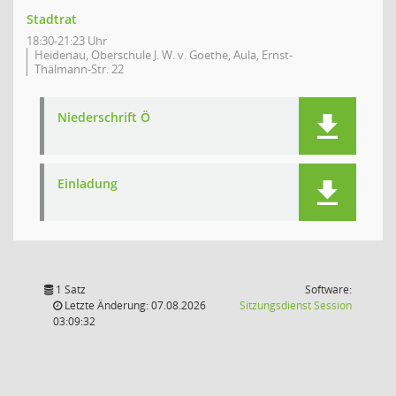
Stadtrat
18:30-21:23 Uhr
Heidenau, Oberschule J. W. v. Goethe, Aula, Ernst-
Thälmann-Str. 22
Niederschrift Ö
Einladung
1 Satz
Software:
(Wird in
Letzte Änderung: 07.08.2026
Sitzungsdienst
Session
03:09:32