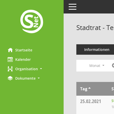
Toggle navigation
Stadtrat - 
Informationen
Startseite
Kalender
Monat
Organisation
Dokumente
Tag
S
25.02.2021
S
1