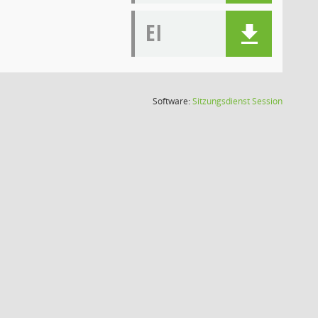
EI
(Wird in
Software:
Sitzungsdienst
Session