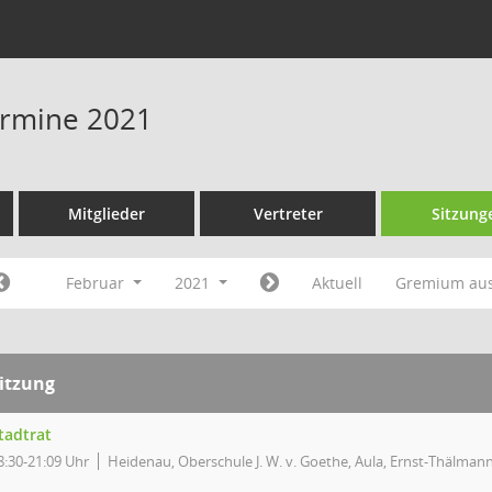
Termine 2021
Mitglieder
Vertreter
Sitzung
Februar
2021
Aktuell
Gremium au
itzung
tadtrat
8:30-21:09 Uhr
Heidenau, Oberschule J. W. v. Goethe, Aula, Ernst-Thälmann