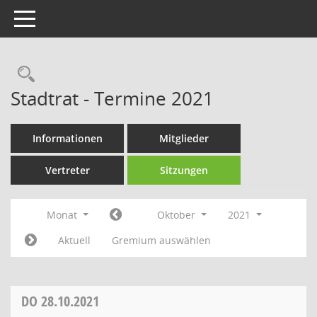
Toggle navigation
Rechercheauswahl
Stadtrat - Termine 2021
Informationen
Mitglieder
Vertreter
Sitzungen
Monat
Oktober
2021
Aktuell
Gremium auswählen
DO
28.10.2021