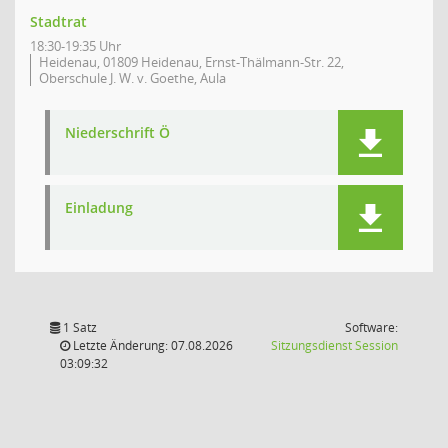
Stadtrat
18:30-19:35 Uhr
Heidenau, 01809 Heidenau, Ernst-Thälmann-Str. 22,
Oberschule J. W. v. Goethe, Aula
Niederschrift Ö
Einladung
1 Satz
Software:
(Wird in
Letzte Änderung: 07.08.2026
Sitzungsdienst
Session
03:09:32